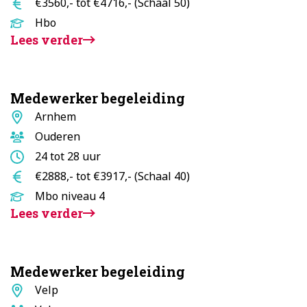
Salaris
€3560,- tot €4716,- (Schaal 50)
Opleidingsniveau
Hbo
Lees verder
Medewerker begeleiding
Standplaats
Arnhem
Doelgroep
Ouderen
Aantal
24 tot 28 uur
uur
Salaris
€2888,- tot €3917,- (Schaal 40)
Opleidingsniveau
Mbo niveau 4
Lees verder
Medewerker begeleiding
Standplaats
Velp