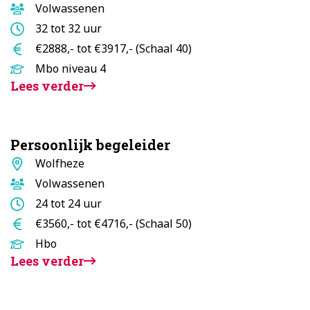
Doelgroep
Volwassenen
Aantal
32 tot 32 uur
uur
Salaris
€2888,- tot €3917,- (Schaal 40)
Opleidingsniveau
Mbo niveau 4
Lees verder
Persoonlijk begeleider
Standplaats
Wolfheze
Doelgroep
Volwassenen
Aantal
24 tot 24 uur
uur
Salaris
€3560,- tot €4716,- (Schaal 50)
Opleidingsniveau
Hbo
Lees verder