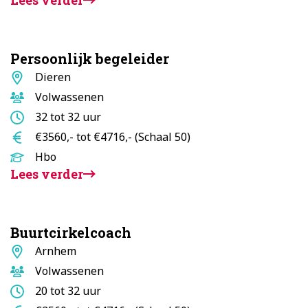
Persoonlijk begeleider
Standplaats
Dieren
Doelgroep
Volwassenen
Aantal
32 tot 32 uur
uur
Salaris
€3560,- tot €4716,- (Schaal 50)
Opleidingsniveau
Hbo
Lees verder
Buurtcirkelcoach
Standplaats
Arnhem
Doelgroep
Volwassenen
Aantal
20 tot 32 uur
uur