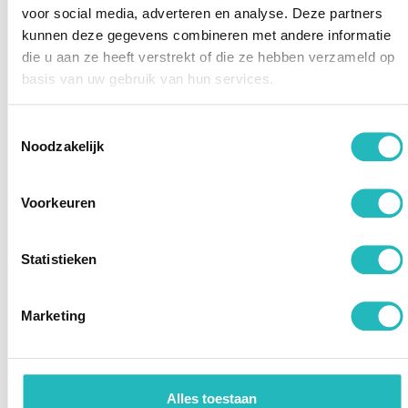
voor social media, adverteren en analyse. Deze partners
Medewerker begeleiding
kunnen deze gegevens combineren met andere informatie
Standplaats
Ede
die u aan ze heeft verstrekt of die ze hebben verzameld op
basis van uw gebruik van hun services.
Doelgroep
Volwassenen
Aantal
20 tot 24 uur
uur
Toestemmingsselectie
Salaris
€2888,- tot €3917,- (Schaal 40)
Noodzakelijk
Opleidingsniveau
Mbo niveau 4
Lees verder
Voorkeuren
Woonzorgmedewerker
Statistieken
Standplaats
Ede
Doelgroep
Volwassenen
Marketing
Aantal
20 tot 24 uur
uur
Salaris
€2504,- tot €3039,- (Schaal 20)
Opleidingsniveau
Mbo niveau 2
Alles toestaan