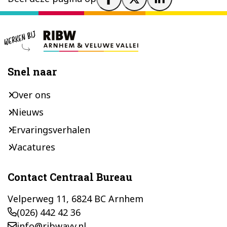
Footer
Snel naar
Over ons
Nieuws
Ervaringsverhalen
Vacatures
Contact Centraal Bureau
Velperweg 11, 6824 BC Arnhem
(026) 442 42 36
info@ribwavv.nl