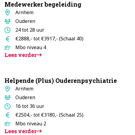
Medewerker begeleiding
Standplaats
Arnhem
Doelgroep
Ouderen
Aantal
24 tot 28 uur
uur
Salaris
€2888,- tot €3917,- (Schaal 40)
Opleidingsniveau
Mbo niveau 4
Lees verder
Helpende (Plus) Ouderenpsychiatrie
Standplaats
Arnhem
Doelgroep
Ouderen
Aantal
16 tot 36 uur
uur
Salaris
€2504,- tot €3180,- (Schaal 25)
Opleidingsniveau
Mbo niveau 2
Lees verder