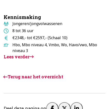
Kennismaking
Doelgroep
Jongeren/jongvolwassenen
Aantal
8 tot 36 uur
uur
Salaris
€2348,- tot €2597,- (Schaal 10)
Opleidingsniveau
Hbo, Mbo niveau 4, Vmbo, Wo, Havo/vwo, Mbo
niveau 3
Lees verder
Terug naar het overzicht
Deel deze pagina op