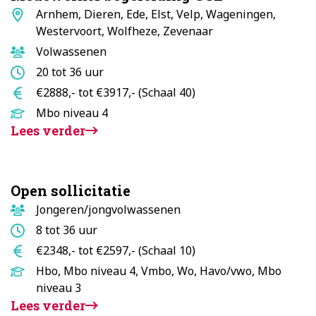
Standplaats
Arnhem, Dieren, Ede, Elst, Velp, Wageningen,
Westervoort, Wolfheze, Zevenaar
Doelgroep
Volwassenen
Aantal
20 tot 36 uur
uur
Salaris
€2888,- tot €3917,- (Schaal 40)
Opleidingsniveau
Mbo niveau 4
Lees verder
Open sollicitatie
Doelgroep
Jongeren/jongvolwassenen
Aantal
8 tot 36 uur
uur
Salaris
€2348,- tot €2597,- (Schaal 10)
Opleidingsniveau
Hbo, Mbo niveau 4, Vmbo, Wo, Havo/vwo, Mbo
niveau 3
Lees verder