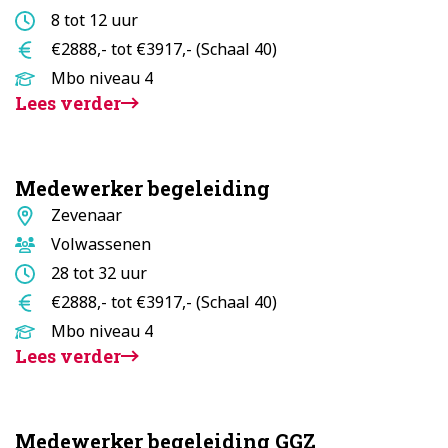
Aantal
8 tot 12 uur
uur
Salaris
€2888,- tot €3917,- (Schaal 40)
Opleidingsniveau
Mbo niveau 4
Lees verder
Medewerker begeleiding
Standplaats
Zevenaar
Doelgroep
Volwassenen
Aantal
28 tot 32 uur
uur
Salaris
€2888,- tot €3917,- (Schaal 40)
Opleidingsniveau
Mbo niveau 4
Lees verder
Medewerker begeleiding GGZ