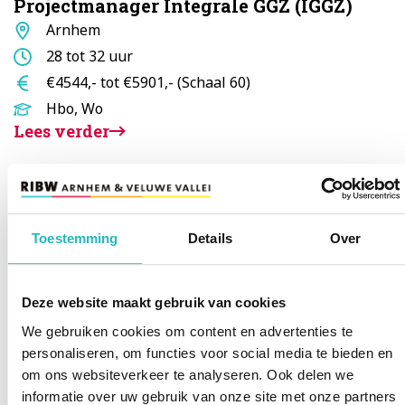
Projectmanager Integrale GGZ (IGGZ)
Standplaats
Arnhem
Aantal
28 tot 32 uur
uur
Salaris
€4544,- tot €5901,- (Schaal 60)
Opleidingsniveau
Hbo, Wo
Lees verder
Medewerker begeleiding
Standplaats
Ede
Toestemming
Details
Over
Doelgroep
Volwassenen
Aantal
24 tot 24 uur
Deze website maakt gebruik van cookies
uur
Salaris
€2888,- tot €3917,- (Schaal 40)
We gebruiken cookies om content en advertenties te
Opleidingsniveau
Mbo niveau 4
personaliseren, om functies voor social media te bieden en
Lees verder
om ons websiteverkeer te analyseren. Ook delen we
informatie over uw gebruik van onze site met onze partners