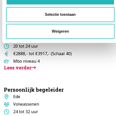
Lees verder
Selectie toestaan
Medewerker begeleiding
Standplaats
Ede
Weigeren
Doelgroep
Volwassenen
Aantal
20 tot 24 uur
uur
Salaris
€2888,- tot €3917,- (Schaal 40)
Opleidingsniveau
Mbo niveau 4
Lees verder
Persoonlijk begeleider
Standplaats
Ede
Doelgroep
Volwassenen
Aantal
24 tot 32 uur