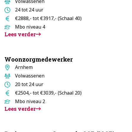
Doelgroep
Volwassenen
Aantal
24 tot 24 uur
uur
Salaris
€2888,- tot €3917,- (Schaal 40)
Opleidingsniveau
Mbo niveau 4
Lees verder
Woonzorgmedewerker
Standplaats
Arnhem
Doelgroep
Volwassenen
Aantal
20 tot 24 uur
uur
Salaris
€2504,- tot €3039,- (Schaal 20)
Opleidingsniveau
Mbo niveau 2
Lees verder