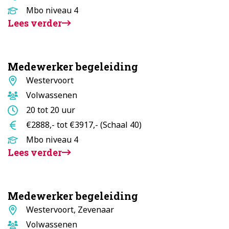
Opleidingsniveau
Mbo niveau 4
Lees verder
Medewerker begeleiding
Standplaats
Westervoort
Doelgroep
Volwassenen
Aantal
20 tot 20 uur
uur
Salaris
€2888,- tot €3917,- (Schaal 40)
Opleidingsniveau
Mbo niveau 4
Lees verder
Medewerker begeleiding
Standplaats
Westervoort, Zevenaar
Doelgroep
Volwassenen