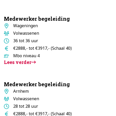
Medewerker begeleiding
Standplaats
Wageningen
Doelgroep
Volwassenen
Aantal
36 tot 36 uur
uur
Salaris
€2888,- tot €3917,- (Schaal 40)
Opleidingsniveau
Mbo niveau 4
Lees verder
Medewerker begeleiding
Standplaats
Arnhem
Doelgroep
Volwassenen
Aantal
28 tot 28 uur
uur
Salaris
€2888,- tot €3917,- (Schaal 40)