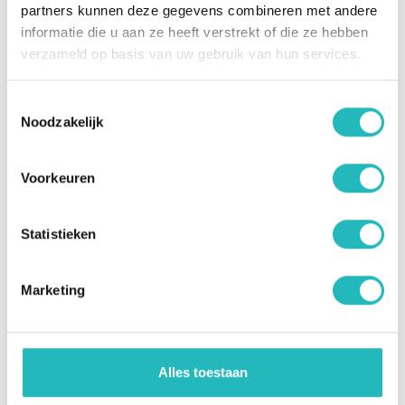
partners kunnen deze gegevens combineren met andere
informatie die u aan ze heeft verstrekt of die ze hebben
Snel naar
verzameld op basis van uw gebruik van hun services.
Over ons
Toestemmingsselectie
Nieuws
Noodzakelijk
Ervaringsverhalen
Vacatures
Voorkeuren
Contact Centraal Bureau
Statistieken
Velperweg 11, 6824 BC Arnhem
Marketing
(026) 442 42 36
info@ribwavv.nl
Volg ons op social media
Alles toestaan