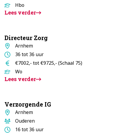
Opleidingsniveau
Hbo
Lees verder
Directeur Zorg
Standplaats
Arnhem
Aantal
36 tot 36 uur
uur
Salaris
€7002,- tot €9725,- (Schaal 75)
Opleidingsniveau
Wo
Lees verder
Verzorgende IG
Standplaats
Arnhem
Doelgroep
Ouderen
Aantal
16 tot 36 uur