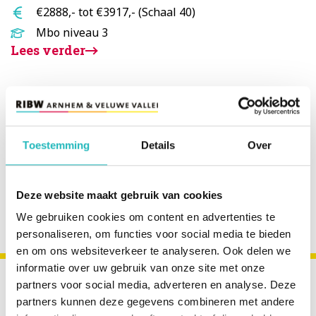
uur
Salaris
€2888,- tot €3917,- (Schaal 40)
Opleidingsniveau
Mbo niveau 3
Lees verder
Projectmanager Integrale GGZ (IGGZ)
Standplaats
Arnhem
Toestemming
Details
Over
Aantal
28 tot 32 uur
uur
Salaris
€4544,- tot €5901,- (Schaal 60)
Opleidingsniveau
Hbo, Wo
Deze website maakt gebruik van cookies
Lees verder
We gebruiken cookies om content en advertenties te
personaliseren, om functies voor social media te bieden
en om ons websiteverkeer te analyseren. Ook delen we
BLIJF OP DE HOOGTE VAN
informatie over uw gebruik van onze site met onze
partners voor social media, adverteren en analyse. Deze
NIEUWE VACATURES!
partners kunnen deze gegevens combineren met andere