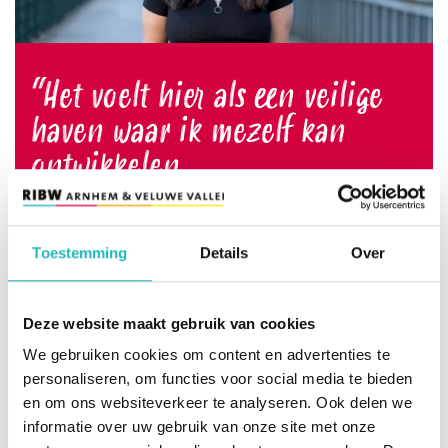
Het voelt hier als een veilige
haven waar ik mezelf kan
ontwikkelen
Anderhalf jaar geleden begon Elian als
medewerker begeleiding in het Flexteam. In
2024 stapte ze over naar een vast team in
Toestemming
Details
Over
Ede, waar ze haar studie psychologie
combineert met haar werk als begeleider.
Deze website maakt gebruik van cookies
Hier krijgt ze de ruimte om verder te
We gebruiken cookies om content en advertenties te
groeien in een vertrouwde omgeving.
personaliseren, om functies voor social media te bieden
Lees het verhaal
en om ons websiteverkeer te analyseren. Ook delen we
informatie over uw gebruik van onze site met onze