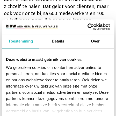
zichzelf te halen. Dat geldt voor cliënten, maar
ook voor onze bijna 600 medewerkers en 100
vrijwilligers. Kom jij hier als collega een
waardevolle bijdrage aan leveren?
Als nieuwe collega ga je aan de slag op onze
Toestemming
Details
Over
beschermd wonen locaties in Dieren. Binnen dit
team begeleiden we in totaal 12 bewoners,
verdeeld over 2 woningen. Hier wonen cliënten
Deze website maakt gebruik van cookies
met psychische problematiek, zoals een
We gebruiken cookies om content en advertenties te
persoonlijkheidsstoornis en (alcohol)verslaving.
personaliseren, om functies voor social media te bieden
en om ons websiteverkeer te analyseren. Ook delen we
Het zijn over het algemeen volwassen cliënten
informatie over uw gebruik van onze site met onze
tussen de 50 en 70 jaar.
partners voor social media, adverteren en analyse. Deze
partners kunnen deze gegevens combineren met andere
Je komt te werken in een team van een aantal
informatie die u aan ze heeft verstrekt of die ze hebben
begeleiders, medewerkers begeleiding en
verzameld op basis van uw gebruik van hun services.
woonzorgmedewerkers. Kom jij ons team