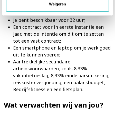
Weigeren
(functieschaal 50) op basis van een fulltime
36-urige werkweek en jouw werkervaring;
Je bent beschikbaar voor 32 uur;
Een contract voor in eerste instantie een
jaar, met de intentie om dit om te zetten
tot een vast contract;
Een smartphone en laptop om je werk goed
uit te kunnen voeren;
Aantrekkelijke secundaire
arbeidsvoorwaarden, zoals 8,33%
vakantietoeslag, 8,33% eindejaarsuitkering,
reiskostenvergoeding, een balansbudget,
Bedrijfsfitness en een fietsplan.
Wat verwachten wij van jou?