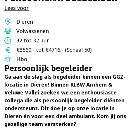
Lees voor
Standplaats
Dieren
Doelgroep
Volwassenen
Aantal
32 tot 32 uur
uur
Salaris
€3560,- tot €4716,- (Schaal 50)
Opleidingsniveau
Hbo
Persoonlijk begeleider
Ga aan de slag als begeleider binnen een GGZ-
locatie in Dieren! Binnen RIBW Arnhem &
Veluwe Vallei zoeken we een enthousiaste
collega die als persoonlijk begeleider cliënten
ondersteunt. Dit doe je op onze locatie in
Dieren én voor een deel ambulant. Kom jij ons
gezellige team versterken?