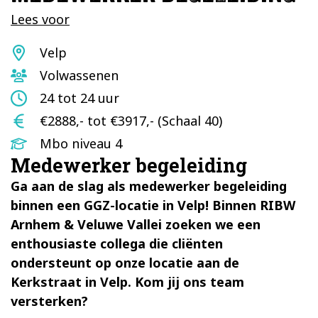
Lees voor
Standplaats
Velp
Doelgroep
Volwassenen
Aantal
24 tot 24 uur
uur
Salaris
€2888,- tot €3917,- (Schaal 40)
Opleidingsniveau
Mbo niveau 4
Medewerker begeleiding
Ga aan de slag als medewerker begeleiding
binnen een GGZ-locatie in Velp! Binnen RIBW
Arnhem & Veluwe Vallei zoeken we een
enthousiaste collega die cliënten
ondersteunt op onze locatie aan de
Kerkstraat in Velp. Kom jij ons team
versterken?