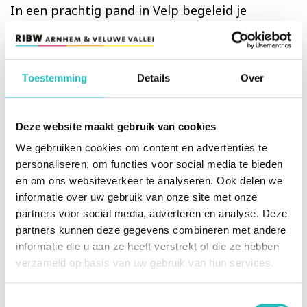
In een prachtig pand in Velp begeleid je
volwassenen met diverse psychische
kwetsbaarheden. Hier hebben cliënten hun
eigen woonruimte, maar delen ze ook een
Toestemming
Details
Over
gezamenlijk thuis. Jouw missie? De
zelfredzaamheid versterken. Dit doe je niet
alleen door gesprekken, maar ook door samen
Deze website maakt gebruik van cookies
de handen uit de mouwen te steken bij het
We gebruiken cookies om content en advertenties te
koken of het huishouden.
personaliseren, om functies voor social media te bieden
en om ons websiteverkeer te analyseren. Ook delen we
Je bent een flexibele kracht in een onregelmatig
informatie over uw gebruik van onze site met onze
rooster (diensten tussen 08:00 en 21:00 uur).
partners voor social media, adverteren en analyse. Deze
Daarbij kijk je verder dan de Kerkstraat alleen;
partners kunnen deze gegevens combineren met andere
in het weekend zet je jouw expertise ook in op
informatie die u aan ze heeft verstrekt of die ze hebben
andere woonlocaties in Velp. Zo breng je
verzameld op basis van uw gebruik van hun services.
stabiliteit en praktische steun waar dat op dat
moment het hardst nodig is.
Toestemmingsselectie