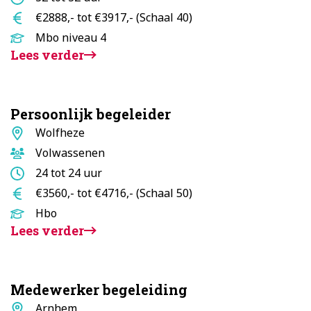
uur
Salaris
€2888,- tot €3917,- (Schaal 40)
Opleidingsniveau
Mbo niveau 4
Lees verder
Persoonlijk begeleider
Standplaats
Wolfheze
Doelgroep
Volwassenen
Aantal
24 tot 24 uur
uur
Salaris
€3560,- tot €4716,- (Schaal 50)
Opleidingsniveau
Hbo
Lees verder
Medewerker begeleiding
Standplaats
Arnhem