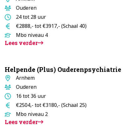
Doelgroep
Ouderen
Aantal
24 tot 28 uur
uur
Salaris
€2888,- tot €3917,- (Schaal 40)
Opleidingsniveau
Mbo niveau 4
Lees verder
Helpende (Plus) Ouderenpsychiatrie
Standplaats
Arnhem
Doelgroep
Ouderen
Aantal
16 tot 36 uur
uur
Salaris
€2504,- tot €3180,- (Schaal 25)
Opleidingsniveau
Mbo niveau 2
Lees verder