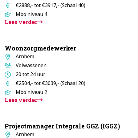
uur
Salaris
€2888,- tot €3917,- (Schaal 40)
Opleidingsniveau
Mbo niveau 4
Lees verder
Woonzorgmedewerker
Standplaats
Arnhem
Doelgroep
Volwassenen
Aantal
20 tot 24 uur
uur
Salaris
€2504,- tot €3039,- (Schaal 20)
Opleidingsniveau
Mbo niveau 2
Lees verder
Projectmanager Integrale GGZ (IGGZ)
Standplaats
Arnhem