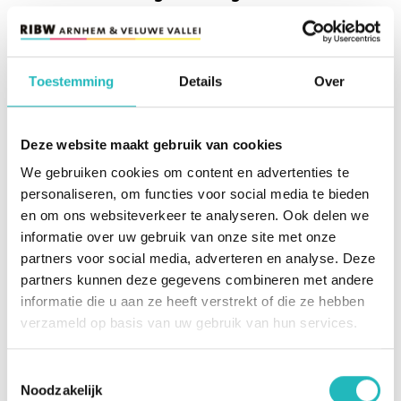
Standplaats
Ede
Doelgroep
Volwassenen
Aantal
20 tot 24 uur
Toestemming
Details
Over
uur
Salaris
€2888,- tot €3917,- (Schaal 40)
Opleidingsniveau
Mbo niveau 4
Lees verder
Deze website maakt gebruik van cookies
We gebruiken cookies om content en advertenties te
personaliseren, om functies voor social media te bieden
Woonzorgmedewerker
en om ons websiteverkeer te analyseren. Ook delen we
informatie over uw gebruik van onze site met onze
Standplaats
Ede
partners voor social media, adverteren en analyse. Deze
Doelgroep
Volwassenen
partners kunnen deze gegevens combineren met andere
Aantal
20 tot 24 uur
informatie die u aan ze heeft verstrekt of die ze hebben
uur
Salaris
€2504,- tot €3039,- (Schaal 20)
verzameld op basis van uw gebruik van hun services.
Opleidingsniveau
Mbo niveau 2
Lees verder
Toestemmingsselectie
Noodzakelijk