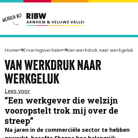
Home
Ervaringsverhalen
Van werkdruk naar werkgeluk
VAN WERKDRUK NAAR
WERKGELUK
Lees voor
“Een werkgever die welzijn
vooropstelt trok mij over de
streep”
Na jaren in de commerciële sector te hebben