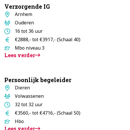
Verzorgende IG
Standplaats
Arnhem
Doelgroep
Ouderen
Aantal
16 tot 36 uur
uur
Salaris
€2888,- tot €3917,- (Schaal 40)
Opleidingsniveau
Mbo niveau 3
Lees verder
Persoonlijk begeleider
Standplaats
Dieren
Doelgroep
Volwassenen
Aantal
32 tot 32 uur
uur
Salaris
€3560,- tot €4716,- (Schaal 50)
Opleidingsniveau
Hbo
Lees verder