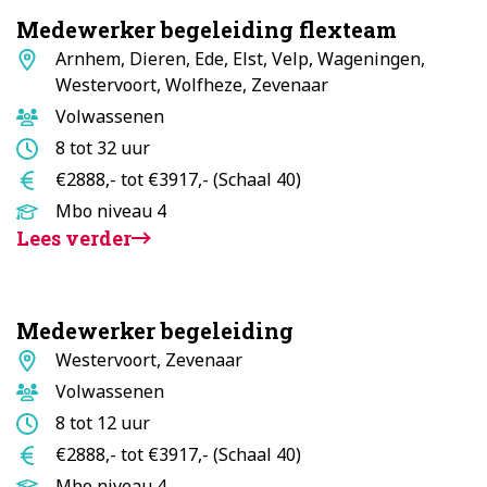
Medewerker begeleiding flexteam
Standplaats
Arnhem, Dieren, Ede, Elst, Velp, Wageningen,
Westervoort, Wolfheze, Zevenaar
Doelgroep
Volwassenen
Aantal
8 tot 32 uur
uur
Salaris
€2888,- tot €3917,- (Schaal 40)
Opleidingsniveau
Mbo niveau 4
Lees verder
Medewerker begeleiding
Standplaats
Westervoort, Zevenaar
Doelgroep
Volwassenen
Aantal
8 tot 12 uur
uur
Salaris
€2888,- tot €3917,- (Schaal 40)
Opleidingsniveau
Mbo niveau 4