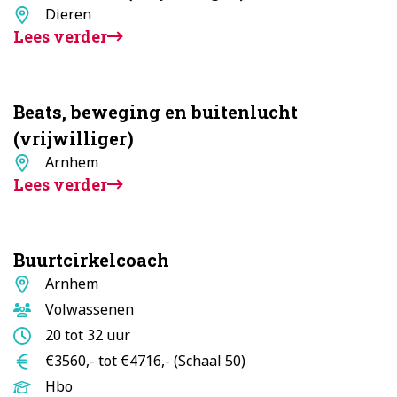
Standplaats
Dieren
Lees verder
Beats, beweging en buitenlucht
(vrijwilliger)
Standplaats
Arnhem
Lees verder
Buurtcirkelcoach
Standplaats
Arnhem
Doelgroep
Volwassenen
Aantal
20 tot 32 uur
uur
Salaris
€3560,- tot €4716,- (Schaal 50)
Opleidingsniveau
Hbo