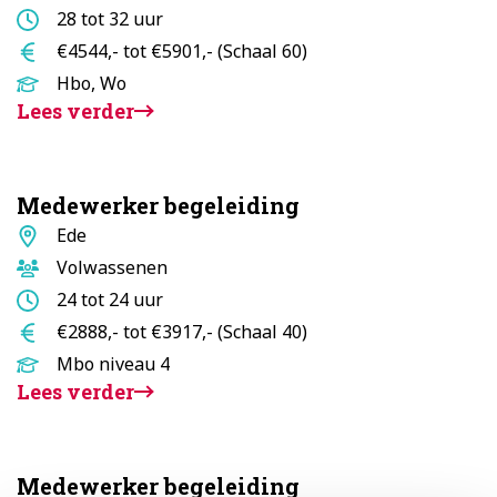
Aantal
28 tot 32 uur
uur
Salaris
€4544,- tot €5901,- (Schaal 60)
Opleidingsniveau
Hbo, Wo
Lees verder
Medewerker begeleiding
Standplaats
Ede
Doelgroep
Volwassenen
Aantal
24 tot 24 uur
uur
Salaris
€2888,- tot €3917,- (Schaal 40)
Opleidingsniveau
Mbo niveau 4
Lees verder
Medewerker begeleiding