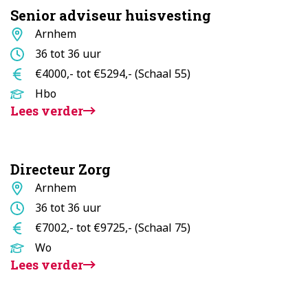
Senior adviseur huisvesting
Standplaats
Arnhem
Aantal
36 tot 36 uur
uur
Salaris
€4000,- tot €5294,- (Schaal 55)
Opleidingsniveau
Hbo
Lees verder
Directeur Zorg
Standplaats
Arnhem
Aantal
36 tot 36 uur
uur
Salaris
€7002,- tot €9725,- (Schaal 75)
Opleidingsniveau
Wo
Lees verder