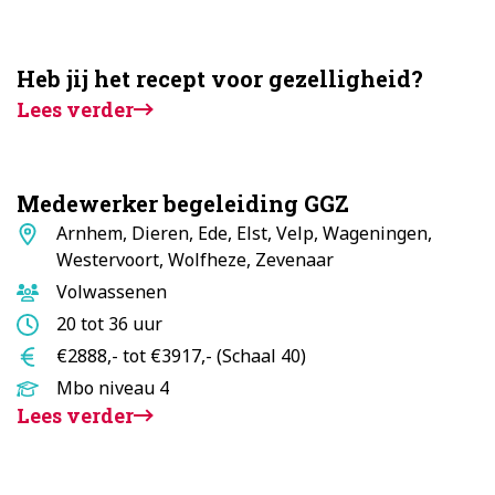
Heb jij het recept voor gezelligheid?
Lees verder
Medewerker begeleiding GGZ
Standplaats
Arnhem, Dieren, Ede, Elst, Velp, Wageningen,
Westervoort, Wolfheze, Zevenaar
Doelgroep
Volwassenen
Aantal
20 tot 36 uur
uur
Salaris
€2888,- tot €3917,- (Schaal 40)
Opleidingsniveau
Mbo niveau 4
Lees verder