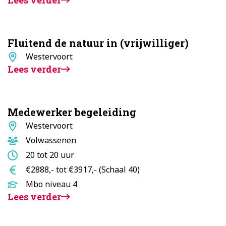
Fluitend de natuur in (vrijwilliger)
Standplaats
Westervoort
Lees verder
Medewerker begeleiding
Standplaats
Westervoort
Doelgroep
Volwassenen
Aantal
20 tot 20 uur
uur
Salaris
€2888,- tot €3917,- (Schaal 40)
Opleidingsniveau
Mbo niveau 4
Lees verder