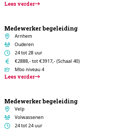
Lees verder
Medewerker begeleiding
Standplaats
Arnhem
Doelgroep
Ouderen
Aantal
24 tot 28 uur
uur
Salaris
€2888,- tot €3917,- (Schaal 40)
Opleidingsniveau
Mbo niveau 4
Lees verder
Medewerker begeleiding
Standplaats
Velp
Doelgroep
Volwassenen
Aantal
24 tot 24 uur