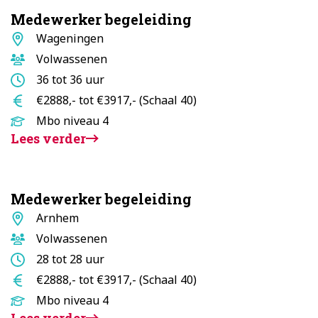
Medewerker begeleiding
Standplaats
Wageningen
Doelgroep
Volwassenen
Aantal
36 tot 36 uur
uur
Salaris
€2888,- tot €3917,- (Schaal 40)
Opleidingsniveau
Mbo niveau 4
Lees verder
Medewerker begeleiding
Standplaats
Arnhem
Doelgroep
Volwassenen
Aantal
28 tot 28 uur
uur
Salaris
€2888,- tot €3917,- (Schaal 40)
Opleidingsniveau
Mbo niveau 4
Lees verder