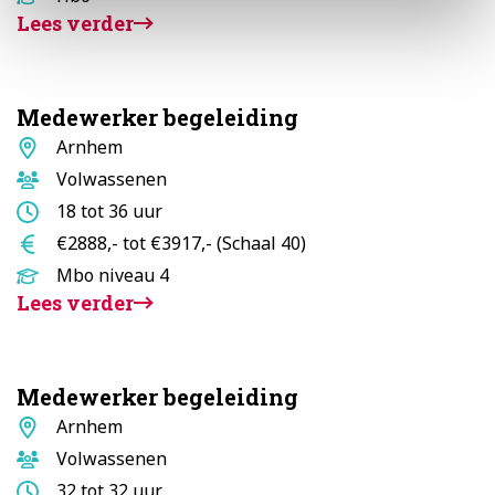
Lees verder
Medewerker begeleiding
Standplaats
Arnhem
Doelgroep
Volwassenen
Aantal
18 tot 36 uur
uur
Salaris
€2888,- tot €3917,- (Schaal 40)
Opleidingsniveau
Mbo niveau 4
Lees verder
Medewerker begeleiding
Standplaats
Arnhem
Doelgroep
Volwassenen
Aantal
32 tot 32 uur