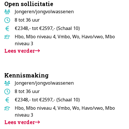
Open sollicitatie
Doelgroep
Jongeren/jongvolwassenen
Aantal
8 tot 36 uur
uur
Salaris
€2348,- tot €2597,- (Schaal 10)
Opleidingsniveau
Hbo, Mbo niveau 4, Vmbo, Wo, Havo/vwo, Mbo
niveau 3
Lees verder
Kennismaking
Doelgroep
Jongeren/jongvolwassenen
Aantal
8 tot 36 uur
uur
Salaris
€2348,- tot €2597,- (Schaal 10)
Opleidingsniveau
Hbo, Mbo niveau 4, Vmbo, Wo, Havo/vwo, Mbo
niveau 3
Lees verder