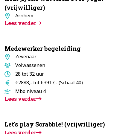
(vrijwilliger)
Standplaats
Arnhem
Lees verder
Medewerker begeleiding
Standplaats
Zevenaar
Doelgroep
Volwassenen
Aantal
28 tot 32 uur
uur
Salaris
€2888,- tot €3917,- (Schaal 40)
Opleidingsniveau
Mbo niveau 4
Lees verder
Let's play Scrabble! (vrijwilliger)
Lees verder