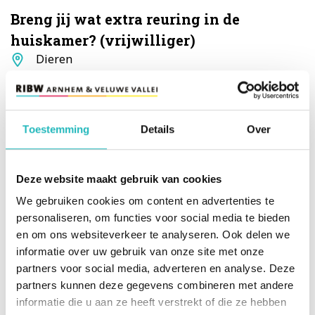
Breng jij wat extra reuring in de
huiskamer? (vrijwilliger)
Standplaats
Dieren
Lees verder
Toestemming
Details
Over
Beats, beweging en buitenlucht
(vrijwilliger)
Standplaats
Arnhem
Deze website maakt gebruik van cookies
Lees verder
We gebruiken cookies om content en advertenties te
personaliseren, om functies voor social media te bieden
en om ons websiteverkeer te analyseren. Ook delen we
Fluitend de natuur in (vrijwilliger)
informatie over uw gebruik van onze site met onze
partners voor social media, adverteren en analyse. Deze
Standplaats
Westervoort
partners kunnen deze gegevens combineren met andere
Lees verder
informatie die u aan ze heeft verstrekt of die ze hebben