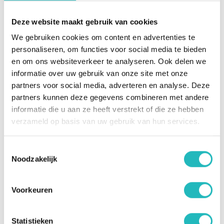
wat lichaamsbeweging of een nieuwe hobby...
Ook kan vrijwilligerswerk een prettige manier
Deze website maakt gebruik van cookies
zijn om zelf wat meer ritme op te bouwen of
We gebruiken cookies om content en advertenties te
om kennis te maken met de zorg.
personaliseren, om functies voor social media te bieden
en om ons websiteverkeer te analyseren. Ook delen we
informatie over uw gebruik van onze site met onze
Bij RIBW Arnhem & Veluwe Vallei sta je er niet
partners voor social media, adverteren en analyse. Deze
alleen voor: je krijgt goede begeleiding, kunt
partners kunnen deze gegevens combineren met andere
trainingen volgen (zoals de
informatie die u aan ze heeft verstrekt of die ze hebben
basistraining
Inleiding Psychopathologie
) en
verzameld op basis van uw gebruik van hun services.
gebruikmaken van de online leeromgeving
GoodHabitz. En ook een kerstpakket hoort er
Toestemmingsselectie
gewoon bij!
Noodzakelijk
Wat vragen wij van jou?
Voorkeuren
Een specifieke opleiding is niet nodig, maar het
is goed om te weten dat het om een complexe
Statistieken