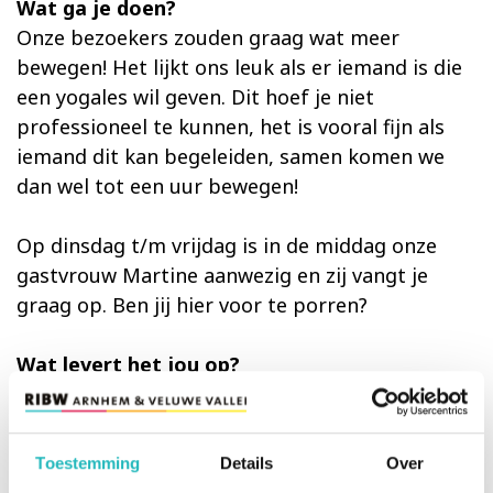
Wat ga je doen?
Onze bezoekers zouden graag wat meer
bewegen! Het lijkt ons leuk als er iemand is die
een yogales wil geven. Dit hoef je niet
professioneel te kunnen, het is vooral fijn als
iemand dit kan begeleiden, samen komen we
dan wel tot een uur bewegen!
Op dinsdag t/m vrijdag is in de middag onze
gastvrouw Martine aanwezig en zij vangt je
graag op. Ben jij hier voor te porren?
Wat levert het jou op?
Door jou komen onze cliënten meer onder de
mensen en krijgen ze nieuwe energie. Voor jou
betekent het een fijn contact in je eigen buurt,
Toestemming
Details
Over
een grote glimlach, een praatje bij de koffie,