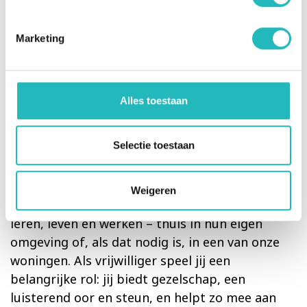
doelgroep gaat. Je moet dus stevig in je
schoenen staan. Wel zijn natuurlijk altijd onze
collega’s aanwezig waar je op terug kan vallen
Marketing
als het nodig is. Ook is het goed te weten dat
we (kosteloos) een VOG (verklaring omtrent
gedrag) aanvragen voor iedere vrijwilliger.
Alles toestaan
Wie zijn wij?
Selectie toestaan
RIBW Arnhem & Veluwe Vallei biedt
specialistische ggz-begeleiding aan mensen die
psychisch kwetsbaar zijn, van jongvolwassenen
Weigeren
tot ouderen. We ondersteunen hen bij wonen,
leren, leven en werken – thuis in hun eigen
omgeving of, als dat nodig is, in een van onze
woningen. Als vrijwilliger speel jij een
belangrijke rol: jij biedt gezelschap, een
luisterend oor en steun, en helpt zo mee aan